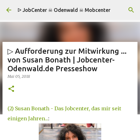
Direkt zum Hauptbereich
ᐅ JobCenter ☠ Odenwald ☠ Mobcenter
▷ Aufforderung zur Mitwirkung ...
von Susan Bonath | Jobcenter-
Odenwald.de Presseshow
Mai 05, 2018
(2) Susan Bonath - Das Jobcenter, das mir seit
einigen Jahren...
: