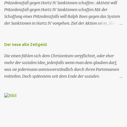
Präzedenzfall gegen Hartz IV Sanktionen schaffen : Aktivist will
Präzedenzfall gegen Hartz IV Sanktionen schaffen Mit der
Schaffung eines Präzedenzfalls will Ralph Boes gegen das System
der Sanktionen in Hartz IV vorgehen. Ziel der Aktion sei es, über
eine Verfassungsbeschwerde in Karlsruhe die Sanktionen als
Verfassungswidrig zu entlarven und damit schlussendlich zu
stoppen. Dafür hat sich Boes selbst in die Schusslinie des
Der neue alte Zeitgeist
Jobcenters gestellt. In einem offenen Brief an den
Die einen fühlen sich dem Christentum verpflichtet, oder eher
Bundespräsidenten, der Bundeskanzlerin, der
mehr der sozialen Idee, jedenfalls wenn man dem glauben darf,
Bundesarbeitsministerin sowie an die Chefetage des für Boes
was sie jedermann unmissverständlich durch ihren Parteinamen
zuständigen Jobcenters begründet der erwerbslose Aktivist seine
mitteilen. Doch spätestens seit dem Ende der sozialen
Aktion. So schreibt Boes u.a.: "Ab heute widerstehe ich offen jeder
Marktwirtschaft und des real existierenden Sozialismus
staatlichen Zumutung, ein mir unsinnig erscheinendes
verschwindet die im Parteinamen vorgegebene Gesinnung und
Arbeitsangebot anzunehmen oder unsinnige, vom Amt mir
macht einer ganz anderen Gesinnung Platz und von Zeit zu Zeit
auferlegte Regeln zu befolgen. Auch die durch die Wirklichkeit
gibt es einen Qualitätssprung. Nicht unbedingt was den Geist
längst als illusorisch erwiesene Fixierung auf "Erwerbsarbeit"
angeht aber in der Kommunikation nach außen. Man traut sich
lehne ich in jeder Weise...
einfach mehr und macht unmissverständlich klar, wohin die Reise
in Zukunft geht. Die Idee schon alleine für sich lässt einen