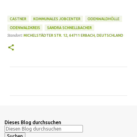
CASTNER
KOMMUNALES JOBCENTER
ODENWALDHÖLLE
ODENWALDKREIS
SANDRA SCHNELLBACHER
Standort:
MICHELSTÄDTER STR. 12, 64711 ERBACH, DEUTSCHLAND
K
o
m
m
e
n
Dieses Blog durchsuchen
t
a