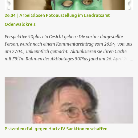
Anspruch zu nehmen." Ralph Boes strebt an, das in jeder Weise
grundgesetzwidrige Sanktionssystem in Hartz IV über eine
26.04. | Arbeitslosen Fotoaustellung im Landratsamt
Verfassungsbeschwerde in Karlsruhe zu stoppen. Hierzu hat er
Odenwaldkreis
begonnen, den dafür notwendigen Präzedenzfall zu schaffen,
indem er sich selbstoffen in die Schusslinie aller Sanktionen st...
Perspektive 50plus ein Gesicht geben : Die vorher dargestellte
Person, wurde nach einem Kommentareintrag vom 26.04, von uns
am 27.04., unkenntlich gemacht. Aktualisieren sie ihren Cache
mit F5! Im Rahmen des Aktiontages 50Plus fand am 26. April 2012
im Landratsamt des Odenwaldkreises eine Vernissage von
Fotografien statt. Es wurden Fotografien von Teilnehmern des
Bundesprogrammes Perspektive 50 Plus ausgestellt. Die
Vernissage wurde am 26.April durch Landrat Dietrich Kübler
eröffnet und durch szenische Bilder des Theaterprojekts "Job Act
to Connect Odenwaldkreis" untermalt. Hier unsere kleine
Fotoaustellung zum Thema:
Präzedenzfall gegen Hartz IV Sanktionen schaffen