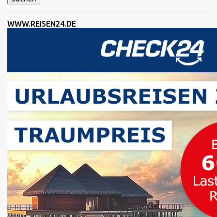
r
WWW.REISEN24.DE
e